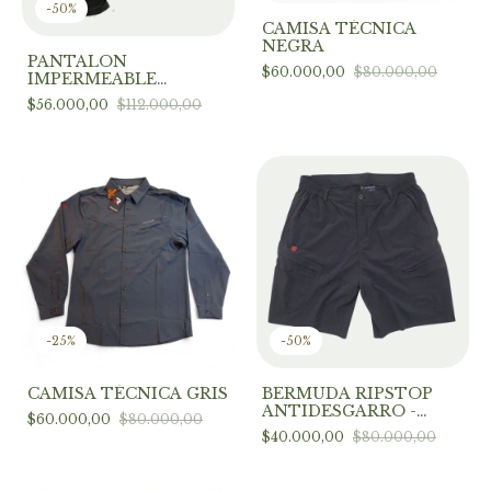
-
50
%
CAMISA TÉCNICA
NEGRA
PANTALON
$60.000,00
$80.000,00
IMPERMEABLE
TERMICO COLOR
$56.000,00
$112.000,00
NEGRO
-
25
%
-
50
%
CAMISA TÉCNICA GRIS
BERMUDA RIPSTOP
ANTIDESGARRO -
$60.000,00
$80.000,00
NEGRO
$40.000,00
$80.000,00