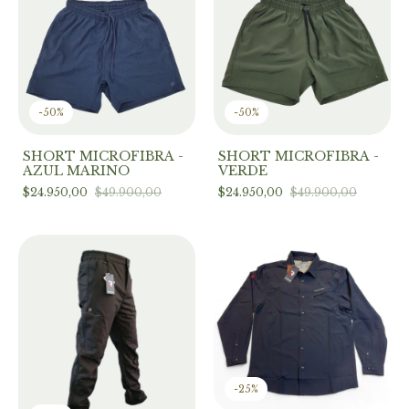
-
50
%
-
50
%
SHORT MICROFIBRA -
SHORT MICROFIBRA -
AZUL MARINO
VERDE
$24.950,00
$49.900,00
$24.950,00
$49.900,00
-
25
%