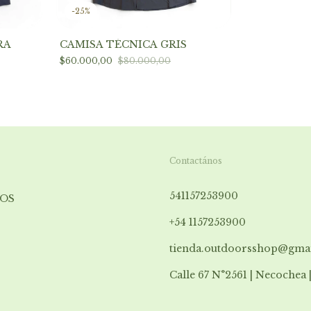
-
25
%
RA
CAMISA TÉCNICA GRIS
$60.000,00
$80.000,00
Contactános
541157253900
OS
+54 1157253900
tienda.outdoorsshop@gma
Calle 67 N°2561 | Necochea 