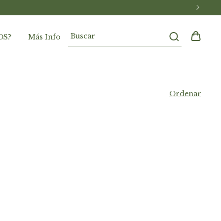
OS?
Más Info
Ordenar