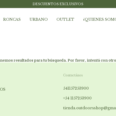
DESCUENTOS EXCLUSIVOS
RONCAS
URBANO
OUTLET
¿QUIENES SOM
nemos resultados para tu búsqueda. Por favor, intentá con otros
Contactános
541157253900
OS
+54 1157253900
tienda.outdoorsshop@gma