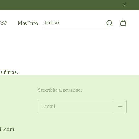
OS?
Más Info
 filtros.
Suscribite al newsletter
il.com